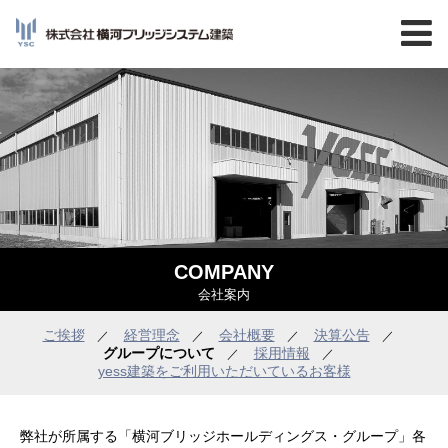
COMPANY
会社案内
ご挨拶
経営理念
会社概要
決算公告
／
／
／
／
グループについて
採用情報
／
／
yess建築をご利用いただいているお客様
弊社が所属する「横河ブリッジホールディングス・グループ」各