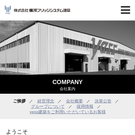
COMPANY
会社案内
ご挨拶
経営理念
会社概要
決算公告
／
／
／
／
グループについて
採用情報
／
／
yess建築をご利用いただいているお客様
ようこそ