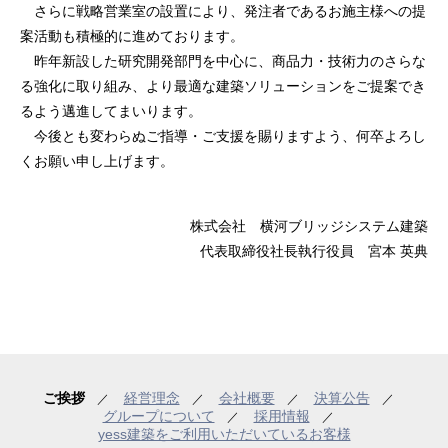
さらに戦略営業室の設置により、発注者であるお施主様への提
案活動も積極的に進めております。
昨年新設した研究開発部門を中心に、商品力・技術力のさらな
る強化に取り組み、より最適な建築ソリューションをご提案でき
るよう邁進してまいります。
今後とも変わらぬご指導・ご支援を賜りますよう、何卒よろし
くお願い申し上げます。
株式会社 横河ブリッジシステム建築
代表取締役社長執行役員 宮本 英典
ご挨拶
経営理念
会社概要
決算公告
／
／
／
／
グループについて
採用情報
／
／
yess建築をご利用いただいているお客様