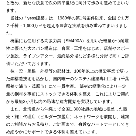
と改め、新たな決意で次の四半世紀に向けて歩みを進めてまいり
ます。
当社の「yess建築」は、1989年の第1号案件以来、全国で１万
２千棟・1,600万㎡を超える豊富な実績を積み重ねてまいりまし
た。
橋梁にも使用する高張力鋼（SM490A）を用いた軽量かつ耐震
性に優れた大スパン構造は、倉庫・工場をはじめ、店舗やスポー
ツ施設、ライブシアター、最終処分場など多様な分野で高くご評
価いただいております。
柱・梁・屋根・外壁等の部材は、100年以上の橋梁事業で培っ
た鋼構造技術を活かし、国内唯一のシステム建築専用工場（千葉
県袖ケ浦市・茂原市）にて一貫生産。 部材の標準化により一定
量の鋼材を事前にストックできる体制を整え、これによりご契約
から最短2か月以内の迅速な建方開始を実現しています。
また、北海道から沖縄まで全国1,300社超の地域に根差した販
売・施工代理店（ビルダー加盟店）ネットワークを展開し、建築
のご相談からお見積り、ご計画まで、身近なパートナーとしてき
め細やかにサポートできる体制を整えています。