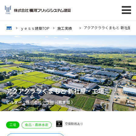
アクアクララくまもと 新社屋・
op
ｙｅｓｓ建築TOP
施工実績
アクアクララくまもと 新社屋・工場
ビルダー：
株式会社小竹組
（熊本県 ）
空撮動画あり
工場
食品・農林水産