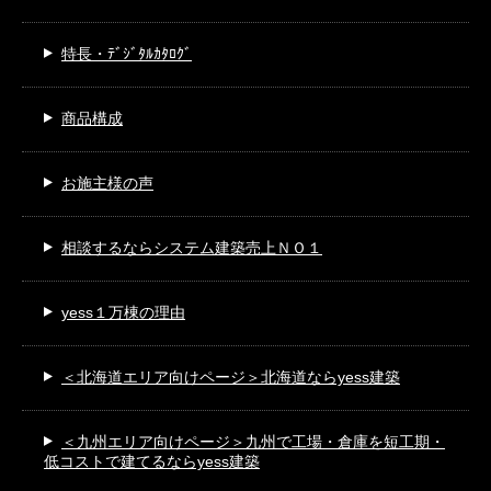
特長・ﾃﾞｼﾞﾀﾙｶﾀﾛｸﾞ
商品構成
お施主様の声
相談するなら
システム建築売上ＮＯ１
yess１万棟の理由
＜北海道エリア向けページ＞
北海道ならyess建築
＜九州エリア向けページ＞
九州で工場・倉庫を短工期・
低コストで建てるならyess建築