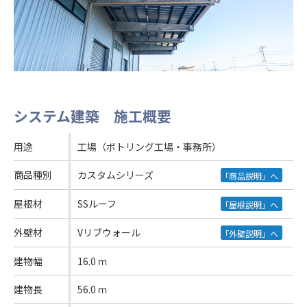
システム建築 施工概要
用途
工場（ボトリング工場・事務所）
商品種別
カスタムシリーズ
「商品説明」へ
屋根材
SSルーフ
「屋根説明」へ
外壁材
Vリブウォール
「外壁説明」へ
建物幅
16.0 ｍ
建物長
56.0 ｍ