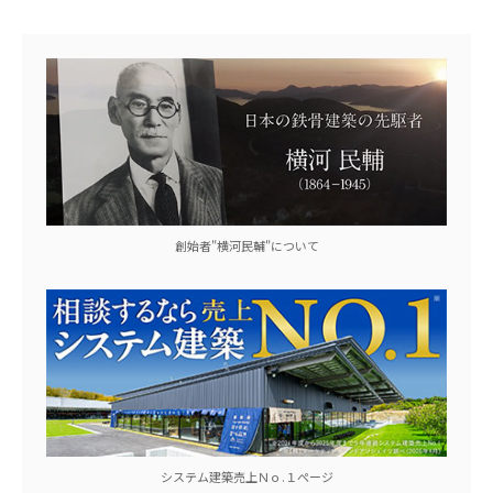
創始者"横河民輔"について
システム建築売上Ｎｏ.１ぺージ