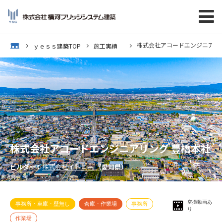
株式会社アコードエンジニアリ
op
ｙｅｓｓ建築TOP
施工実績
株式会社アコードエンジニアリング 豊橋本社
ビルダー：
株式会社イトコー
（愛知県）
空撮動画あ
事務所・車庫・壁無し
倉庫・作業場
事務所
り
作業場