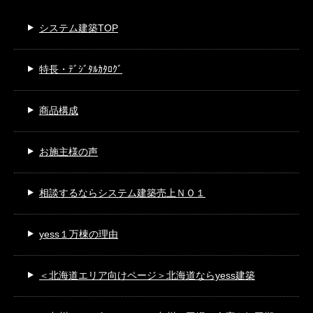
システム建築TOP
特長・ﾃﾞｼﾞﾀﾙｶﾀﾛｸﾞ
商品構成
お施主様の声
相談するなら
システム建築売上ＮＯ１
yess１万棟の理由
＜北海道エリア向けページ＞
北海道ならyess建築