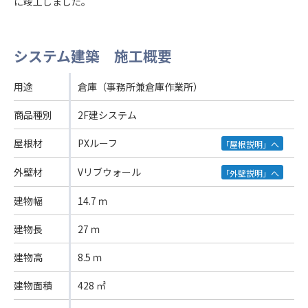
に竣工しました。
システム建築 施工概要
用途
倉庫（事務所兼倉庫作業所）
商品種別
2F建システム
屋根材
PXルーフ
「屋根説明」へ
外壁材
Vリブウォール
「外壁説明」へ
建物幅
14.7 ｍ
建物長
27 ｍ
建物高
8.5 ｍ
建物面積
428 ㎡