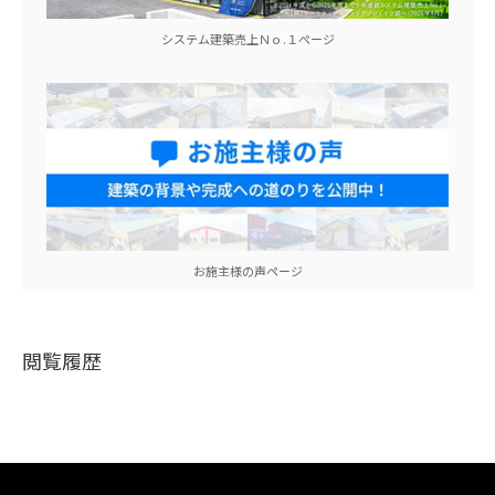
システム建築売上Ｎｏ.１ぺージ
お施主様の声ページ
閲覧履歴