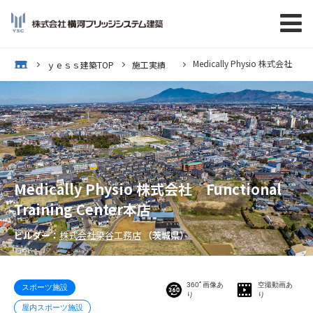
Medically Physio 株式会社 Func
op
ｙｅｓｓ建築TOP
施工実績
Medically Physio 株式会社 Functional
Training Center本店
ビルダー：
株式会社染谷工務店
（茨城県）
360ﾟ画像あ
空撮動画あ
スポーツ施設
り
り
屋内スポーツ施設