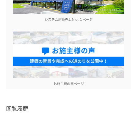
システム建築売上Ｎｏ.１ぺージ
お施主様の声ページ
閲覧履歴