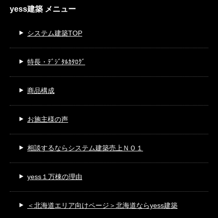
yess建築 メニュー
システム建築TOP
特長・ﾃﾞｼﾞﾀﾙｶﾀﾛｸﾞ
商品構成
お施主様の声
相談するなら
システム建築売上ＮＯ１
yess１万棟の理由
＜北海道エリア向けページ＞
北海道ならyess建築