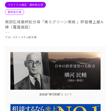
リサイクル施設・最終処分場
最終処分場
南部広域最終処分場「美らグリーン南城 」貯留槽上屋Ａ
棟（覆蓋施設）
クローズドシステム処分場
創始者"横河民輔"について