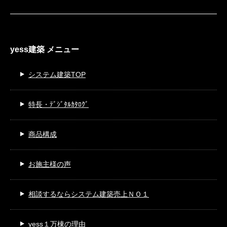
yess建築 メニュー
システム建築TOP
特長・ﾃﾞｼﾞﾀﾙｶﾀﾛｸﾞ
商品構成
お施主様の声
相談するなら
システム建築売上ＮＯ１
yess１万棟の理由