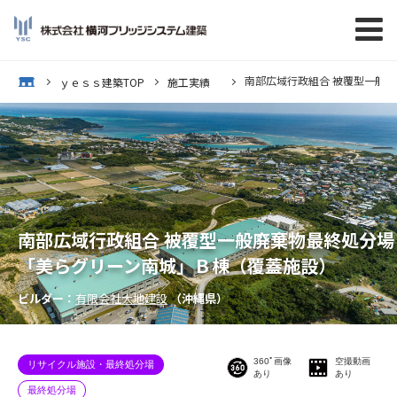
南部広域行政組合 被覆型一般
op
ｙｅｓｓ建築TOP
施工実績
南部広域行政組合 被覆型一般廃棄物最終処分場
「美らグリーン南城」Ｂ棟（覆蓋施設）
ビルダー：
有限会社大地建設
（沖縄県）
360ﾟ画像
空撮動画
リサイクル施設・最終処分場
あり
あり
最終処分場