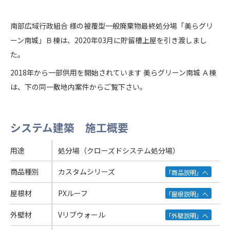
南部広域行政組合 様の被覆型一般廃棄物最終処分場「美らグリ
ーン南城」Ｂ棟は、2020年03月に貯留槽上屋を引き渡しまし
た。
2018年から一部供用を開始されています 美らグリーン南城 Ａ棟
は、下の同一敷地内案件からご覧下さい。
システム建築 施工概要
用途
処分場（クローズドシステム処分場）
商品種別
カスタムシリーズ
「商品説明」へ
屋根材
PXルーフ
「屋根説明」へ
外壁材
Vリブウォール
「外壁説明」へ