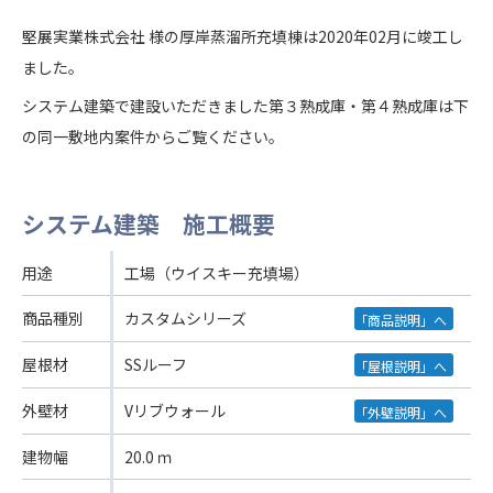
堅展実業株式会社 様の厚岸蒸溜所充填棟は2020年02月に竣工し
ました。
システム建築で建設いただきました第３熟成庫・第４熟成庫は下
の同一敷地内案件からご覧ください。
システム建築 施工概要
用途
工場（ウイスキー充填場）
商品種別
カスタムシリーズ
「商品説明」へ
屋根材
SSルーフ
「屋根説明」へ
外壁材
Vリブウォール
「外壁説明」へ
建物幅
20.0 ｍ