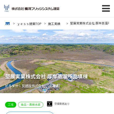
堅展実業株式会社 厚岸蒸溜所充
op
ｙｅｓｓ建築TOP
施工実績
堅展実業株式会社 厚岸蒸溜所充填棟
ビルダー：
葵建設株式会社
（北海道）
空撮動画あり
工場
食品・農林水産