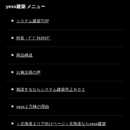
yess建築 メニュー
システム建築TOP
特長・ﾃﾞｼﾞﾀﾙｶﾀﾛｸﾞ
商品構成
お施主様の声
相談するなら
システム建築売上ＮＯ１
yess１万棟の理由
＜北海道エリア向けページ＞
北海道ならyess建築