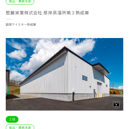
食品・農林水産
堅展実業株式会社 厚岸蒸溜所第３熟成庫
国産ウイスキー熟成庫
工場
食品・農林水産