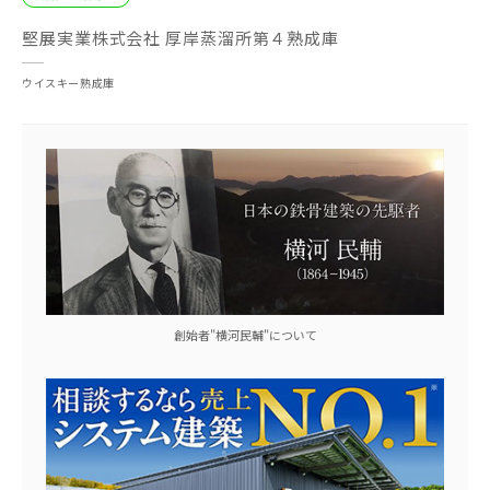
堅展実業株式会社 厚岸蒸溜所第４熟成庫
ウイスキー熟成庫
創始者"横河民輔"について