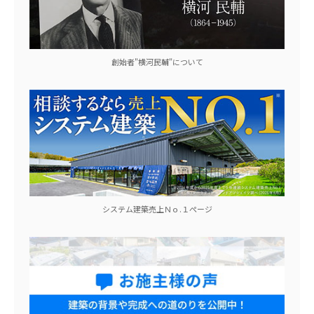
創始者"横河民輔"について
システム建築売上Ｎｏ.１ぺージ