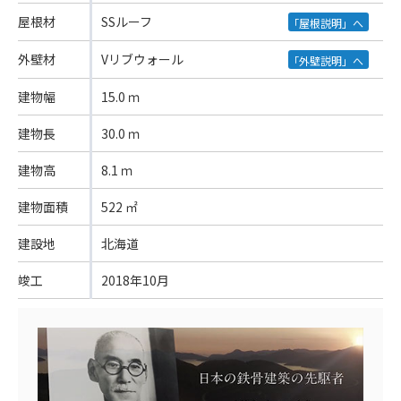
屋根材
SSルーフ
「屋根説明」へ
外壁材
Vリブウォール
「外壁説明」へ
建物幅
15.0 ｍ
建物長
30.0 ｍ
建物高
8.1 ｍ
建物面積
522 ㎡
建設地
北海道
竣工
2018年10月