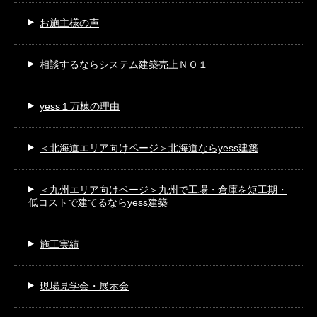
お施主様の声
相談するなら
システム建築売上ＮＯ１
yess１万棟の理由
＜北海道エリア向けページ＞
北海道ならyess建築
＜九州エリア向けページ＞
九州で工場・倉庫を短工期・
低コストで建てるならyess建築
施工実績
現場見学会・展示会