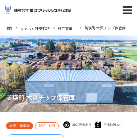
美瑛町 木質チップ保管庫
op
ｙｅｓｓ建築TOP
施工実績
美瑛町 木質チップ保管庫
360ﾟ画像あり
空撮動画あり
倉庫・作業場
製品・材料