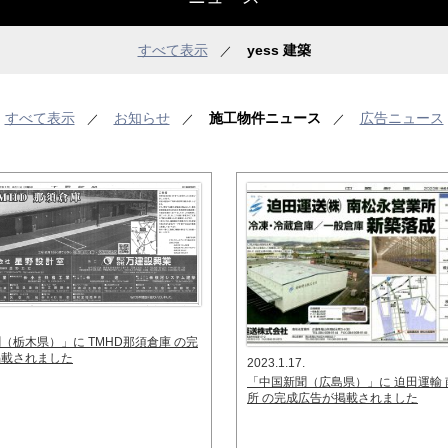
すべて表示
yess 建築
／
すべて表示
お知らせ
施工物件ニュース
広告ニュース
／
／
／
（栃木県）」に TMHD那須倉庫 の完
掲載されました
2023.1.17.
「中国新聞（広島県）」に 迫田運輸
所 の完成広告が掲載されました