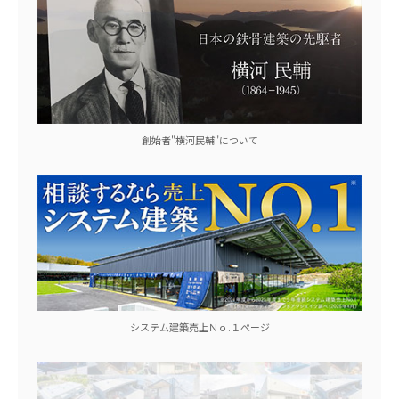
創始者"横河民輔"について
システム建築売上Ｎｏ.１ぺージ