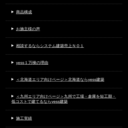
商品構成
お施主様の声
相談するなら
システム建築売上ＮＯ１
yess１万棟の理由
＜北海道エリア向けページ＞
北海道ならyess建築
＜九州エリア向けページ＞
九州で工場・倉庫を短工期・
低コストで建てるならyess建築
施工実績