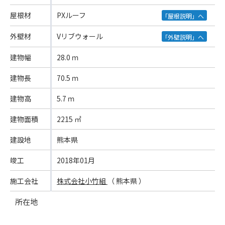
屋根材
PXルーフ
「屋根説明」へ
外壁材
Vリブウォール
「外壁説明」へ
建物幅
28.0 ｍ
建物長
70.5 ｍ
建物高
5.7 ｍ
建物面積
2215 ㎡
建設地
熊本県
竣工
2018年01月
施工会社
株式会社小竹組
（ 熊本県 ）
所在地