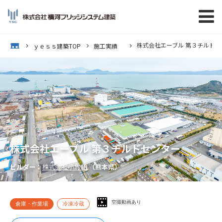
株式会社エーブル 第３チルドセ
op
ｙｅｓｓ建築TOP
施工実績
株式会社エーブル 第３チルドセンター
ビルダー：
株式会社小竹組
（熊本県）
空撮動画あり
倉庫・作業場
冷凍冷蔵