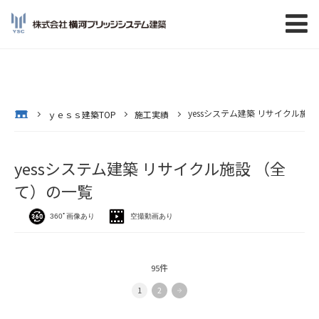
yessシステム建築 リサイクル施
op
ｙｅｓｓ建築TOP
施工実績
yessシステム建築 リサイクル施設 （全
て）の一覧
360ﾟ画像あり
空撮動画あり
件
95
1
2
»